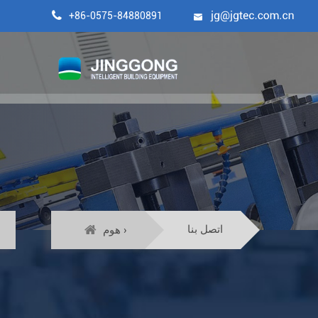

+86-0575-84880891

اتصل بنا
هوم ›