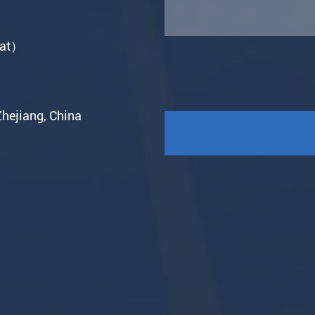
hat）
Zhejiang, China