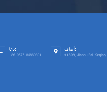
أضاف:
دعا:


+86-0575-84880891
#1809, Jianhu Rd, Keqiao,