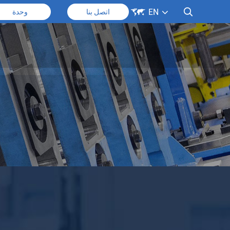

EN

اتصل بنا
وحدة