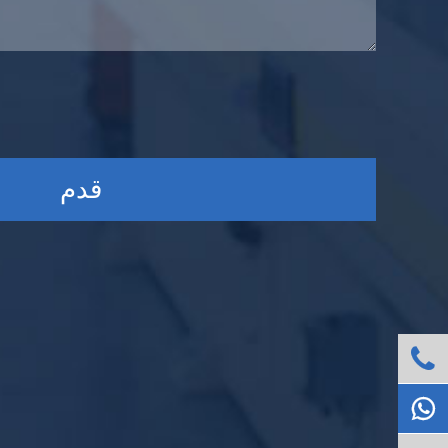
قدم

