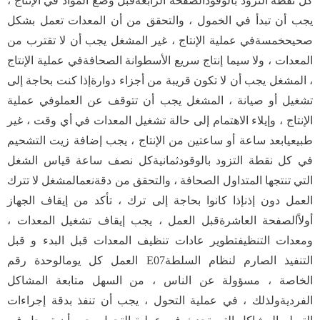
كل نقطة التزود بالوقودالصفحة الرابعةقبل وضع المواد في الإنتاج ،
يجب أن تبدأ في الخمول ، والتحقق من أن المعدات تعمل بشكل
صحيحخمسةفي عملية الإنتاج ، غير المشغل يجب أن لا تقترب من
المعدات ، ولا سيما إنتاج سريع الأسطوانة الصحافةفي عملية الإنتاج
، المشغل يجب أن لا تكون قريبة من أجزاء دوارةإذا كنت بحاجة إلى
تشغيل أو صيانة ، المشغل يجب أن تتوقف عن العملوفي عملية
الإنتاج ، وإيلاء الاهتمام إلى حالة تشغيل المعدات في أي وقت ، غير
طبيعيابعد ساعة أو ساعتين من الإنتاج ، يجب إضافة زيت التشحيم
في كل نقطة التزود بالوقودثمانيةكل نصف ساعة قياس الشغل
التي تنتجها المتداول الصحافة ، والتحقق من دقةنعمالمشغل لا تترك
العمل دون إذنإذا كانوا بحاجة إلى ترك ، تأكد من إيقاف الجهاز
أولاًالصفحة العاشرةقبل العمل ، يجب إيقاف تشغيل المعدات ،
ومعدات التنظيفتطوير عادات تنظيف المعدات قبل البدء و قبل
العمل كل يومالوحدة رقم E07التنفيذ الصارم لنظام السلطة
الخاصة ، مسؤولة عن الناس ، من السهل متابعة المشاكل
الفرديةولذلك ، في عملية التحول ، يجب أن تنفذ بدقة إجراءات