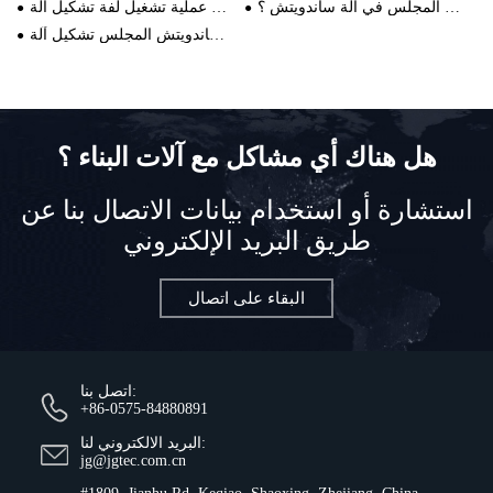
ما هي مواصفات رغوة ساندويتش المجلس الصوف الصخري ساندويتش المجلس في آلة ساندويتش ؟
النقاط الرئيسية في عملية تشغيل لفة تشكيل آلة
خصائص الصوف الصخري ساندويتش المجلس تشكيل آلة
هل هناك أي مشاكل مع آلات البناء ؟
استشارة أو استخدام بيانات الاتصال بنا عن
طريق البريد الإلكتروني
البقاء على اتصال
اتصل بنا:
+86-0575-84880891
البريد الالكتروني لنا:
jg@jgtec.com.cn