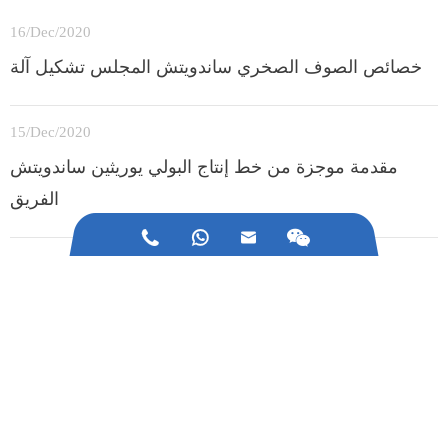
16/Dec/2020
خصائص الصوف الصخري ساندويتش المجلس تشكيل آلة
15/Dec/2020
مقدمة موجزة من خط إنتاج البولي يوريثين ساندويتش
الفريق



14/Dec/2020
ما هي مواصفات رغوة ساندويتش المجلس الصوف
الصخري ساندويتش المجلس في آلة ساندويتش ؟
هل هناك أي مشاكل مع آلات البناء ؟