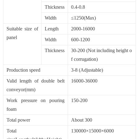
Thickness
0.4-0.8
Width
≤1250(Max)
Suitable size of
Length
2000-16000
panel
Width
600-1200
Thickness
30-200 (Not including height o
f corrugation)
Production speed
3-8 (Adjustable)
Valid length of double belt
16000-36000
conveyor(mm)
Work pressure on pouring
150-200
foam
Total power
About 300
Total
130000×15000×6000