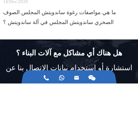
14/Dec/2020
ما هي مواصفات رغوة ساندويتش المجلس الصوف
الصخري ساندويتش المجلس في آلة ساندويتش ؟
هل هناك أي مشاكل مع آلات البناء ؟
استشارة أو استخدام بيانات الاتصال بنا عن
طريق البريد الإلكتروني



البقاء على اتصال
اتصل بنا:
+86-0575-84880891
البريد الالكتروني لنا:
jg@jgtec.com.cn