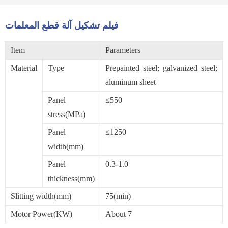
فيلم تشكيل آلة قطع المعلمات
Item
Parameters
Material
Type
Prepainted steel; galvanized steel;
aluminum sheet
Panel
≤550
stress(MPa)
Panel
≤1250
width(mm)
Panel
0.3-1.0
thickness(mm)
Slitting width(mm)
75(min)
Motor Power(KW)
About 7