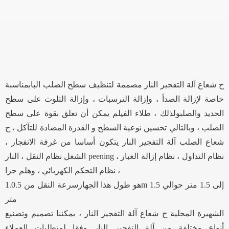
ح شعاع آلة التفجير النار مصممة لتنظيف سطح الصلب البابمناسبة
خاصة لإزالة الصدأ ، وإزالة الترسبات ، وإزالة التلوث على سطح
الحديد والصلبولذلك ، طلاء الفيلم يمكن أن تعلق بقوة على سطح
الصلب ، وبالتالي تحسين نوعية السطح و القدرة المضادة للتآكل ، ح
شعاع الصلب آلة التفجير النار يتكون أساسا من غرفة الانفجار ،
الشغل نظام النقل ، النار peening نظام التداول ، نظام إزالة الغبار ،
نظام التحكم الكهربائي ، وهلم جرا ،
هو طول هذا الجهازسرعة النقل من 1.0.5m إلى 1.5 متر حوالي 1.5
متر
الشهيرة المحلية ح شعاع آلة التفجير النار ، يمكننا تصميم وتصنيع
أنواع مختلفة من آلة التفجير النار وفقا لمتطلبات العملاء