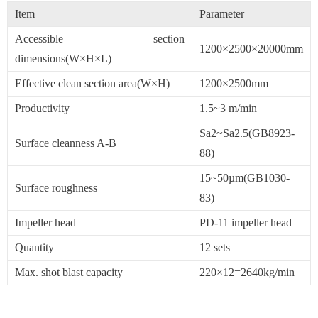
Item
Parameter
Accessible section
1200×2500×20000mm
dimensions(W×H×L)
Effective clean section area(W×H)
1200×2500mm
Productivity
1.5~3 m/min
Sa2~Sa2.5(GB8923-
Surface cleanness A-B
88)
15~50µm(GB1030-
Surface roughness
83)
Impeller head
PD-11 impeller head
Quantity
12 sets
Max. shot blast capacity
220×12=2640kg/min